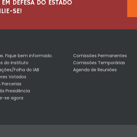
 EM DEFESA DO ESTADO
LIE-SE!
as. Fique bem informado.
Comissões Permanentes
s do Instituto
Comissões Temporárias
ações/Folha do IAB
Agenda de Reuniões
eres Votados
 Parcerias
da Presidência
e-se agora