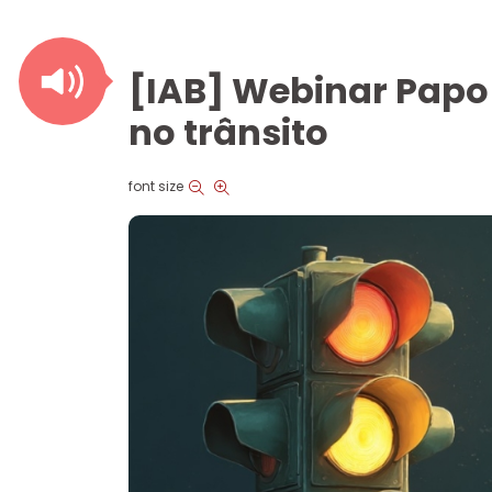
[IAB] Webinar Papo 
no trânsito
font size