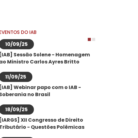
EVENTOS DO IAB
10/09/25
1
2
[IAB] Sessão Solene - Homenagem
ao Ministro Carlos Ayres Britto
11/09/25
[IAB] Webinar papo com o IAB -
Soberania no Brasil
18/09/25
[IARGS] XII Congresso de Direito
Tributário - Questões Polêmicas