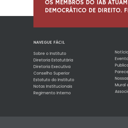
OS MEMBROS DO IAB ATUAM
DEMOCRÁTICO DE DIREITO. FI
NAVEGUE FÁCIL
Notíci
Sobre o Instituto
Evento
Diretoria Estatutária
Public
Diretoria Executiva
Parec
Conselho Superior
Nossas
Estatuto do Instituto
Mural 
Notas Institucionais
Associ
Regimento Interno