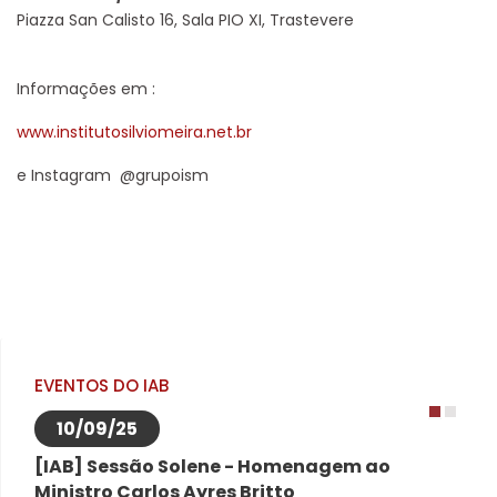
Piazza San Calisto 16, Sala PIO XI, Trastevere
Informações em :
www.institutosilviomeira.net.br
e Instagram @grupoism
EVENTOS DO IAB
10/09/25
1
2
[IAB] Sessão Solene - Homenagem ao
Ministro Carlos Ayres Britto