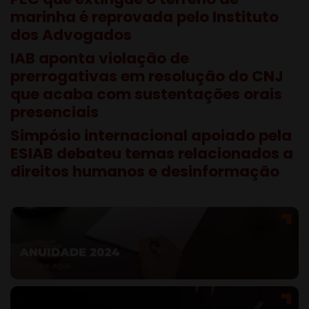
marinha é reprovada pelo Instituto
dos Advogados
IAB aponta violação de
prerrogativas em resolução do CNJ
que acaba com sustentações orais
presenciais
Simpósio internacional apoiado pela
ESIAB debateu temas relacionados a
direitos humanos e desinformação