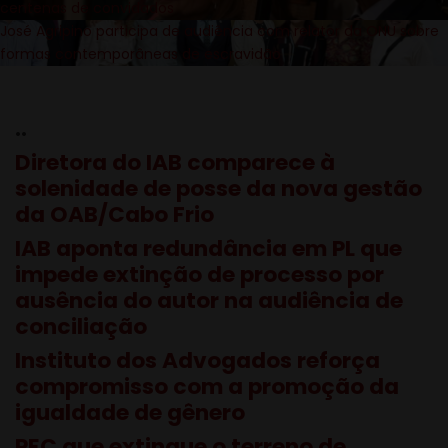
centenas de convidados
José Agripino participa de audiência com relator da ONU sobre
formas contemporâneas de escravidão
..
Diretora do IAB comparece à
solenidade de posse da nova gestão
da OAB/Cabo Frio
IAB aponta redundância em PL que
impede extinção de processo por
ausência do autor na audiência de
conciliação
Instituto dos Advogados reforça
compromisso com a promoção da
igualdade de gênero
PEC que extingue o terreno de