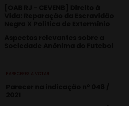
[OAB RJ - CEVENB] Direito à
Vida: Reparação da Escravidão
Negra X Política de Extermínio
Aspectos relevantes sobre a
Sociedade Anônima do Futebol
PARECERES A VOTAR
Parecer na indicação nº 048 /
2021
Parecer na indicação nº 059 /
Audio by
websitevoice.com
2021