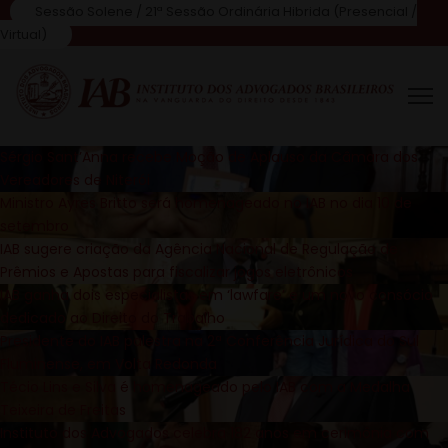
Sessão Solene / 21ª Sessão Ordinária Hibrida (Presencial /
Virtual)
Sérgio Sant’Anna recebe Moção de Aplauso da Câmara dos
Vereadores de Niterói
Ministro Ayres Britto será homenageado no IAB no dia 10 de
setembro
IAB sugere criação da Agência Nacional de Regulação de
Prêmios e Apostas para fiscalizar jogos eletrônicos
IAB ganha dois especialistas em ‘lawfare’ e um novo consócio
dedicado ao Direito do Trabalho
Presidente do IAB palestra na 2ª Conferência Jurídica do Sul
Fluminense, em Volta Redonda
Técio Lins e Silva é homenageado pelo IAB com a Medalha
Teixeira de Freitas
Instituto dos Advogados celebra 182 anos em cerimônia com