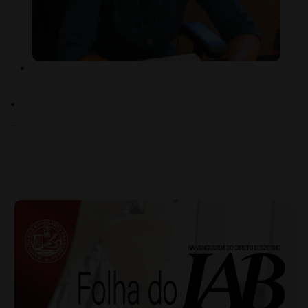
.
...