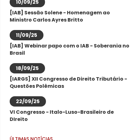
10/09/25
1
2
[IAB] Sessão Solene - Homenagem ao
Ministro Carlos Ayres Britto
11/09/25
[IAB] Webinar papo com o IAB - Soberania no
Brasil
18/09/25
[IARGS] XII Congresso de Direito Tributário -
Questões Polêmicas
22/09/25
VI Congresso - Italo-Luso-Brasileiro de
DIreito
ÚLTIMAS NOTÍCIAS