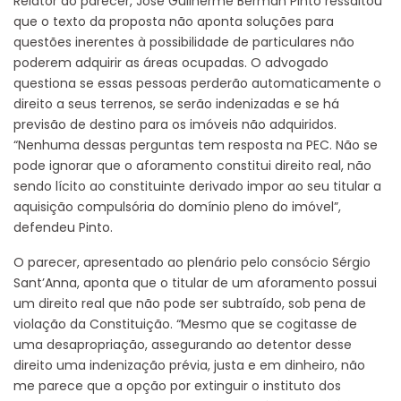
Relator do parecer, José Guilherme Berman Pinto ressaltou
que o texto da proposta não aponta soluções para
questões inerentes à possibilidade de particulares não
poderem adquirir as áreas ocupadas. O advogado
questiona se essas pessoas perderão automaticamente o
direito a seus terrenos, se serão indenizadas e se há
previsão de destino para os imóveis não adquiridos.
“Nenhuma dessas perguntas tem resposta na PEC. Não se
pode ignorar que o aforamento constitui direito real, não
sendo lícito ao constituinte derivado impor ao seu titular a
aquisição compulsória do domínio pleno do imóvel”,
defendeu Pinto.
O parecer, apresentado ao plenário pelo consócio Sérgio
Sant’Anna, aponta que o titular de um aforamento possui
um direito real que não pode ser subtraído, sob pena de
violação da Constituição. “Mesmo que se cogitasse de
uma desapropriação, assegurando ao detentor desse
direito uma indenização prévia, justa e em dinheiro, não
me parece que a opção por extinguir o instituto dos