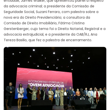
entidade, James Walker, que apresentou painel a respeito
da advocacia criminal; a presidente da Comissão de
Seguridade Social, Suzani Ferraro, com palestra sobre a
nova era do Direito Previdenciário; a consultora da
Comissão de Direito Imobiliário, Fátima Cristina
Gerstenberger, cujo tema foi o Direito Notarial, Registral e a
advocacia extrajudicial, e a presidente da OAB/RJ, Ana
Tereza Basilio, que fez a palestra de encerramento.