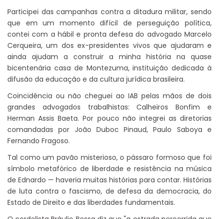
Participei das campanhas contra a ditadura militar, sendo
que em um momento difícil de perseguição política,
contei com a hábil e pronta defesa do advogado Marcelo
Cerqueira, um dos ex-presidentes vivos que ajudaram e
ainda ajudam a construir a minha história na quase
bicentenária casa de Montezuma, instituição dedicada à
difusão da educação e da cultura jurídica brasileira.
Coincidência ou não cheguei ao IAB pelas mãos de dois
grandes advogados trabalhistas: Calheiros Bonfim e
Herman Assis Baeta. Por pouco não integrei as diretorias
comandadas por João Duboc Pinaud, Paulo Saboya e
Fernando Fragoso.
Tal como um pavão misterioso, o pássaro formoso que foi
símbolo metafórico de liberdade e resistência na música
de Ednardo — haveria muitas histórias para contar. Histórias
de luta contra o fascismo, de defesa da democracia, do
Estado de Direito e das liberdades fundamentais.
O cordelista Bráulio Bessa diz que "a estrada percorrida que