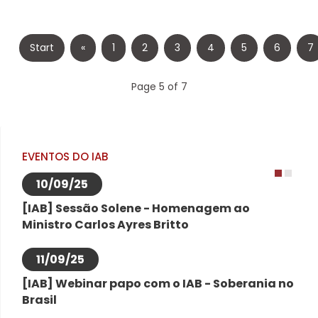
Start
«
1
2
3
4
5
6
7
Page 5 of 7
EVENTOS DO IAB
10/09/25
1
2
[IAB] Sessão Solene - Homenagem ao
Ministro Carlos Ayres Britto
11/09/25
[IAB] Webinar papo com o IAB - Soberania no
Brasil