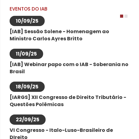
EVENTOS DO IAB
10/09/25
1
2
[IAB] Sessão Solene - Homenagem ao
Ministro Carlos Ayres Britto
11/09/25
[IAB] Webinar papo com o IAB - Soberania no
Brasil
18/09/25
[IARGS] XII Congresso de Direito Tributário -
Questões Polêmicas
22/09/25
VI Congresso - Italo-Luso-Brasileiro de
DIreito