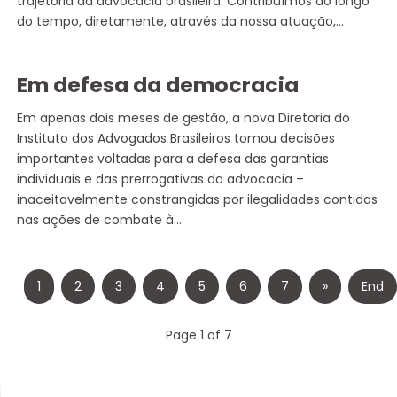
trajetória da advocacia brasileira. Contribuímos ao longo
do tempo, diretamente, através da nossa atuação,…
Em defesa da democracia
Em apenas dois meses de gestão, a nova Diretoria do
Instituto dos Advogados Brasileiros tomou decisões
importantes voltadas para a defesa das garantias
individuais e das prerrogativas da advocacia –
inaceitavelmente constrangidas por ilegalidades contidas
nas ações de combate à…
1
2
3
4
5
6
7
»
End
Page 1 of 7