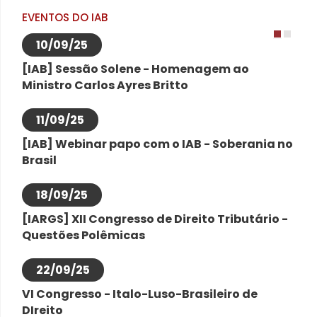
EVENTOS DO IAB
10/09/25
1
2
[IAB] Sessão Solene - Homenagem ao
Ministro Carlos Ayres Britto
11/09/25
[IAB] Webinar papo com o IAB - Soberania no
Brasil
18/09/25
[IARGS] XII Congresso de Direito Tributário -
Questões Polêmicas
22/09/25
VI Congresso - Italo-Luso-Brasileiro de
DIreito