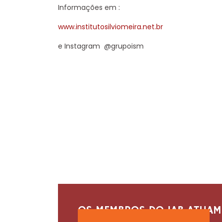
Informações em :
www.institutosilviomeira.net.br
e Instagram @grupoism
OS MEMBROS DO IAB ATUAM 