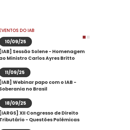
EVENTOS DO IAB
10/09/25
1
2
[IAB] Sessão Solene - Homenagem
ao Ministro Carlos Ayres Britto
11/09/25
[IAB] Webinar papo com o IAB -
Soberania no Brasil
18/09/25
[IARGS] XII Congresso de Direito
Tributário - Questões Polêmicas