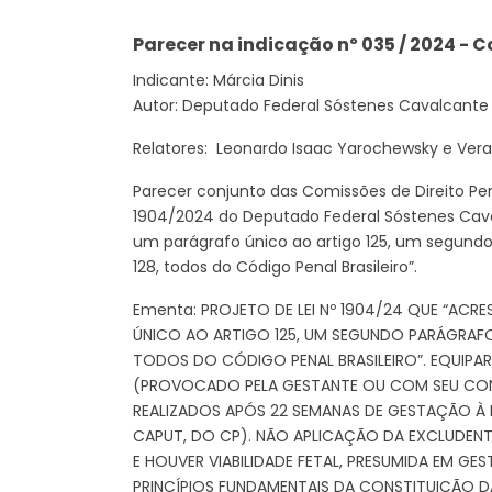
Parecer na indicação nº 035 / 2024 - 
Indicante: Márcia Dinis
Autor: Deputado Federal Sóstenes Cavalcante 
Relatores: Leonardo Isaac Yarochewsky e Vera
Parecer conjunto das Comissões de Direito Pena
1904/2024 do Deputado Federal Sóstenes Caval
um parágrafo único ao artigo 125, um segundo 
128, todos do Código Penal Brasileiro”.
Ementa: PROJETO DE LEI Nº 1904/24 QUE “ACR
ÚNICO AO ARTIGO 125, UM SEGUNDO PARÁGRAFO
TODOS DO CÓDIGO PENAL BRASILEIRO”. EQUIPA
(PROVOCADO PELA GESTANTE OU COM SEU CO
REALIZADOS APÓS 22 SEMANAS DE GESTAÇÃO À PE
CAPUT, DO CP). NÃO APLICAÇÃO DA EXCLUDENTE
E HOUVER VIABILIDADE FETAL, PRESUMIDA EM G
PRINCÍPIOS FUNDAMENTAIS DA CONSTITUIÇÃO D